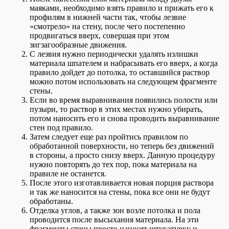
маяками, необходимо взять правило и прижать его к
профилям в нижней части так, чтобы лезвие
«смотрело» на стену, после чего постепенно
продвигаться вверх, совершая при этом
зигзагообразные движения.
С лезвия нужно периодически удалять излишки
материала шпателем и набрасывать его вверх, а когда
правило дойдет до потолка, то оставшийся раствор
можно потом использовать на следующем фрагменте
стены.
Если во время выравнивания появились полости или
пузыри, то раствор в этих местах нужно убирать,
потом наносить его и снова проводить выравнивание
стен под правило.
Затем следует еще раз пройтись правилом по
обработанной поверхности, но теперь без движений
в стороны, а просто снизу вверх. Данную процедуру
нужно повторять до тех пор, пока материала на
правиле не останется.
После этого изготавливается новая порция раствора
и так же наносится на стены, пока все они не будут
обработаны.
Отделка углов, а также зон возле потолка и пола
проводится после высыхания материала. На эти
фрагменты стены просто наносят штукатурку и